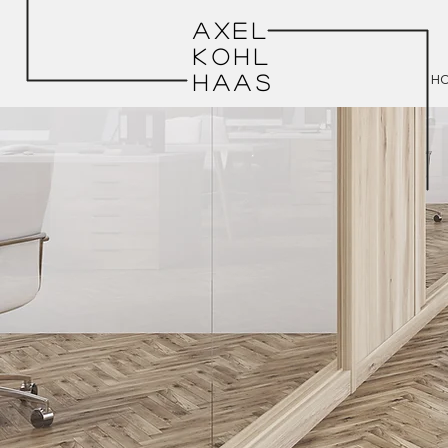
AXEL
KOHL
HAAS
H